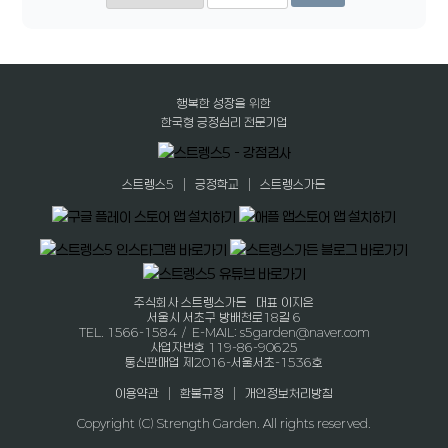
행복한 성장을 위한
한국형 긍정심리 전문기업
|
|
스트렝스5
긍정학교
스트렝스가든
주식회사 스트렝스가든 대표 이지은
서울시 서초구 방배천로18길 6
TEL. 1566-1584 / E-MAIL: s5garden@naver.com
사업자번호 119-86-90625
통신판매업 제2016-서울서초-1536호
|
|
이용약관
환불규정
개인정보처리방침
Copyright (C) Strength Garden. All rights reserved.