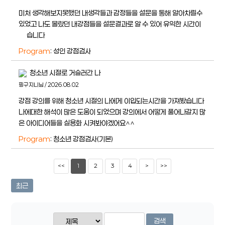
미처 생각해보지못했던 내생각들과 감정들을 설문을 통해 알아차릴수
있었고 나도 몰랐던 내강점들을 설문결과로 알 수 있어 유익한 시간이
얶습니다
Program
: 성인 강점검사
청소년 시절로 거슬러간 나
핑구지니님 / 2026.08.02
강점 강의를 위해 청소년 시절의 나에게 이입되는시간을 가져봤습니다
나에대한 해석이 많은 도움이 되었으며 강의에서 어떻게 풀어나갈지 많
은 아이디어들을 실용화 시켜봐야겠어요^^
Program
: 청소년 강점검사(기본)
<<
1
2
3
4
>
>>
최근
검색