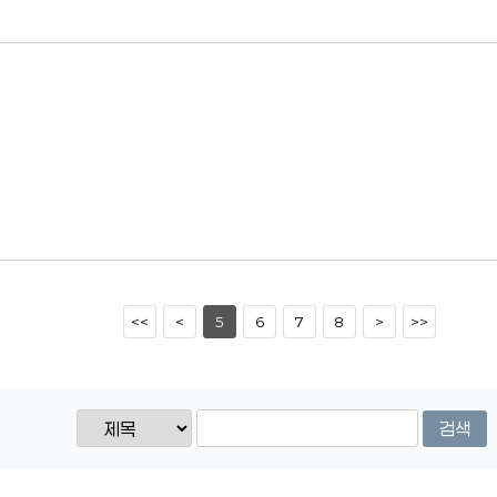
<<
<
5
6
7
8
>
>>
검색