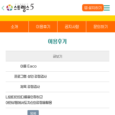
앱 설치하기
소개
이용후기
공지사항
문의하기
이용후기
글보기
이름
Eaco
프로그램
성인 강점검사
제목
강점검사
나와타인의다름을인정하고
어떤상황에서도자신의강점을활용
목록