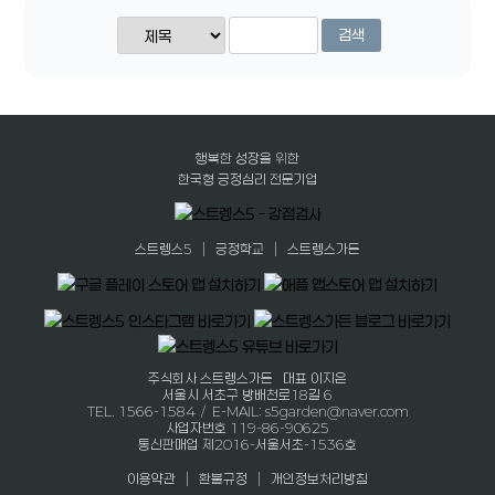
검색
행복한 성장을 위한
한국형 긍정심리 전문기업
|
|
스트렝스5
긍정학교
스트렝스가든
주식회사 스트렝스가든 대표 이지은
서울시 서초구 방배천로18길 6
TEL. 1566-1584 / E-MAIL: s5garden@naver.com
사업자번호 119-86-90625
통신판매업 제2016-서울서초-1536호
|
|
이용약관
환불규정
개인정보처리방침