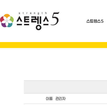
스트렝스5
이름
관리자