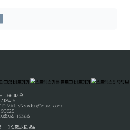
든 대표 이지은
로18길 6
/ E-MAIL: s5garden@naver.com
-90625
-서울서초-1536호
|
정
개인정보처리방침