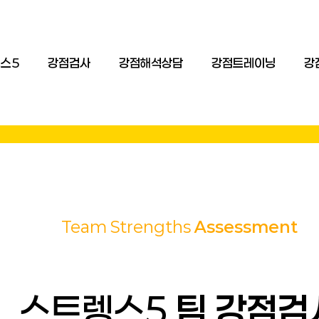
스5
강점검사
강점해석상담
강점트레이닝
강
Team
Strengths
Assessment
스트렝스5
팀 강점검